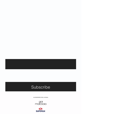
Informativa sulla privacy
Dichiarazione di accessibilità
Termini e condizioni
Politica di rimborso
Resta in contatto con noi per le ultime
novità e eventi.
Email
*
Yes, subscribe me to your 
newsletter.
*
Subscribe