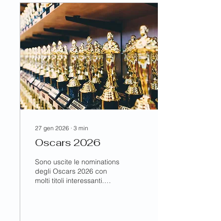
Gentile ha per
protagonista Pierluigi
Gigante e significative
partecipazioni di attori
come Adriano Giannini e
Alessio Lapice, è stato in
concorso all'ultimo festival
di Torino e arriva in sala il
18 Maggio. Con questo
film Emozioni amplia il
suo...
27 gen 2026
∙
3
min
Oscars 2026
Sono uscite le nominations
degli Oscars 2026 con
molti titoli interessanti.
Purtroppo l'Italia non è
presente nella categoria
miglior film straniero e il
comitato che ha scelto il