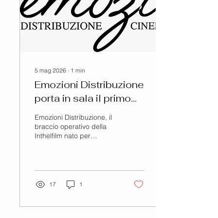
5 mag 2026
∙
1
min
Emozioni Distribuzione
porta in sala il primo
lungometraggio
Emozioni Distribuzione, il
braccio operativo della
Inthelfilm nato per
distribuire corti e
documentari porta in sala
anche un'opera prima di
finzione. E' IL
PROTAGONISTA debutto
17
1
nel lungometraggio di
Fabrizio Benvenuto. Il film
prodotto da Morena