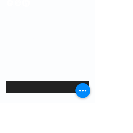
Informativa sulla privacy
Dichiarazione di accessibilità
Termini e condizioni
Politica di rimborso
Resta in contatto con noi per le ultime
novità e eventi.
Email
*
Yes, subscribe me to your 
newsletter.
*
Subscribe