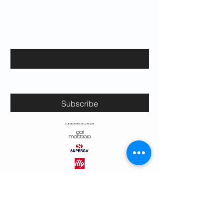
Resta in contatto con noi per le ultime
novità e eventi.
Email
*
Yes, subscribe me to your 
newsletter.
*
Subscribe