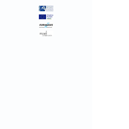
Inthelfilm
(+39)
0677200872
info@inthelfilm.it
SEDE LEGALE
Via Ostiense 81/a