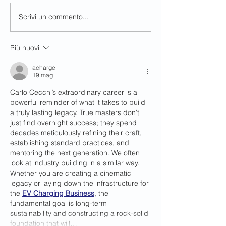
Scrivi un commento...
Eventi cinemat
da non perdere:
e premi
Più nuovi
acharge
19 mag
Carlo Cecchi’s extraordinary career is a 
powerful reminder of what it takes to build 
a truly lasting legacy. True masters don't 
just find overnight success; they spend 
decades meticulously refining their craft, 
establishing standard practices, and 
mentoring the next generation. We often 
look at industry building in a similar way. 
Whether you are creating a cinematic 
legacy or laying down the infrastructure for 
the 
EV Charging Business
, the 
fundamental goal is long-term 
sustainability and constructing a rock-solid 
foundation that will…