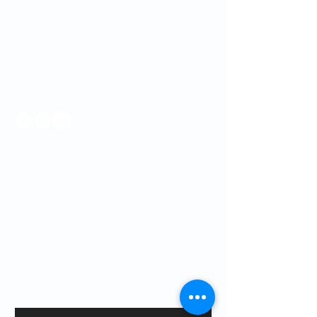
00154 Roma
SEDE OPERATIVA
Via di Sant'Erasmo 4
00184 Roma
Informativa sulla privacy
Dichiarazione di accessibilità
Termini e condizioni
Politica di rimborso
Resta in contatto con noi per le ultime
novità e eventi.
Email
*