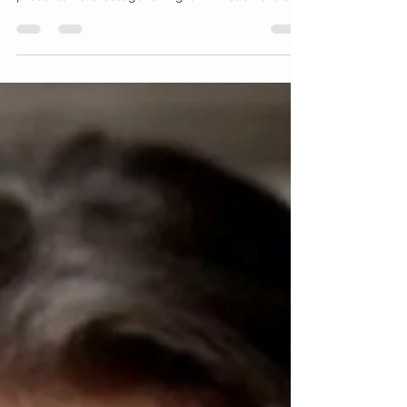
Oscars 2026
Sono uscite le nominations degli Oscars 2026
con molti titoli interessanti. Purtroppo l'Italia non è
presente nella categoria miglior film straniero e il
comitato che ha scelto il nostro candidato deve
forse rivedere i suoi criteri di scelta. Familia è un
ottimo film, ma come si è dimostrato non aveva le
caratteristiche adatte per la campagna degli
Oscar. C'erano altri titoli più adatti? Probabilmente
sì, ma oramai è inutile starne a discutere e chi di
dovere si prenda le su