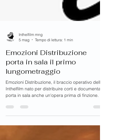
Inthelfilm mng
5 mag
Tempo di lettura: 1 min
Emozioni Distribuzione
porta in sala il primo
lungometraggio
Emozioni Distribuzione, il braccio operativo della
Inthelfilm nato per distribuire corti e documentari
porta in sala anche un'opera prima di finzione. E'
IL PROTAGONISTA debutto nel lungometraggio di
Fabrizio Benvenuto. Il film prodotto da Morena
Gentile ha per protagonista Pierluigi Gigante e
significative partecipazioni di attori come Adriano