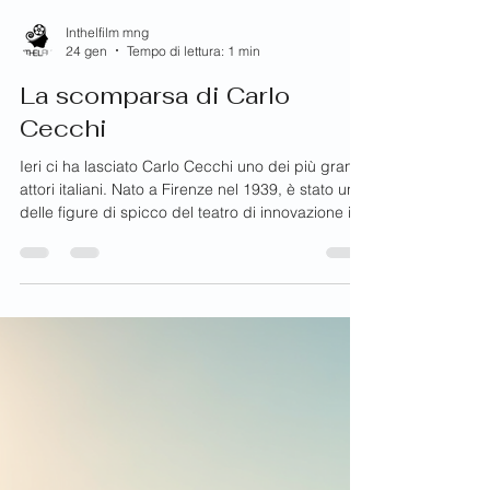
Inthelfilm mng
24 gen
Tempo di lettura: 1 min
La scomparsa di Carlo
Cecchi
Ieri ci ha lasciato Carlo Cecchi uno dei più grandi
attori italiani. Nato a Firenze nel 1939, è stato una
delle figure di spicco del teatro di innovazione in
Italia, Cecchi è stato attore teatrale e
cinematografico oltre che regista teatrale . Carlo
Cecchi In teatro è indimenticabile la sua
interpretazione in Finale di partita di Samuel
Beckett e, per il cinema, quella di Renato