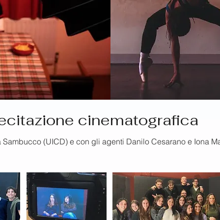
recitazione cinematografica
a Sambucco (UICD) e con gli agenti Danilo Cesarano e Iona Ma