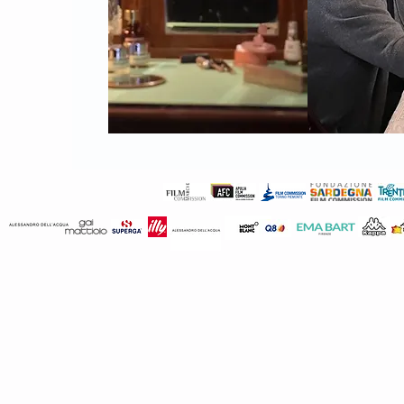
Inthelfilm
in