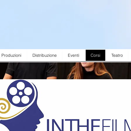
Benvenuti nel mondo
cinematografico di Inthelfilm, 
la vita si trasforma in raccont
Produzioni
Distribuzione
Eventi
Corsi
Teatro